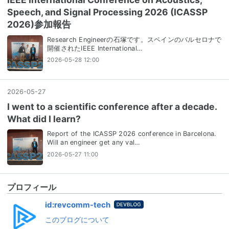
Speech, and Signal Processing 2026 (ICASSP
2026)参加報告
Research Engineerの石塚です。スペインのバルセロナで
開催されたIEEE International…
2026-05-28 12:00
2026
-
05
-
27
I went to a scientific conference after a decade.
What did I learn?
Report of the ICASSP 2026 conference in Barcelona.
Will an engineer get any val…
2026-05-27 11:00
プロフィール
はてな
id:revcomm-tech
ブログ
このブログについて
for